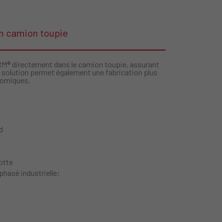
n camion toupie
 directement dans le camion toupie, assurant
te solution permet également une fabrication plus
onomiques.
d
lotte
phasé industrielle;