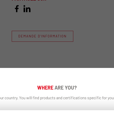
DEMANDE D'INFORMATION
Produits connexes
WHERE
ARE YOU?
ur country. You will find products and certifications specific for yo