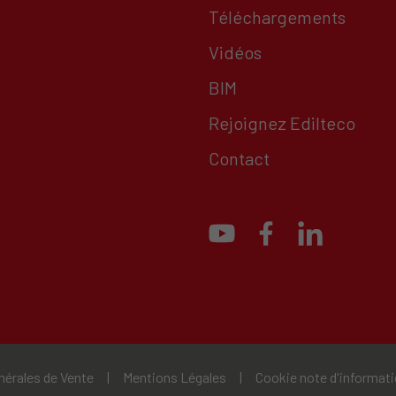
Téléchargements
Vidéos
BIM
Rejoignez Edilteco
Contact
nérales de Vente
|
Mentions Légales
|
Cookie note d'informat