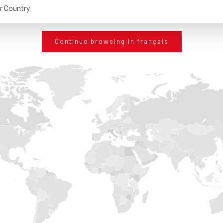
r Country
ISOLCAP MACHINE 380®
Continue browsing in français
POLITAINER®
DÉTAILS
DÉTAILS