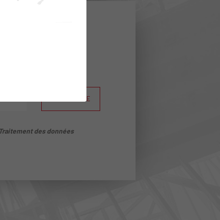
les
struction.
S'INSCRIRE
Traitement des données