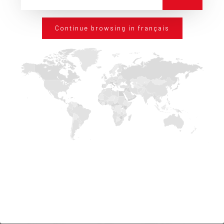
Continue browsing in français
POLITERM WALL BLOW®
DÉTAILS