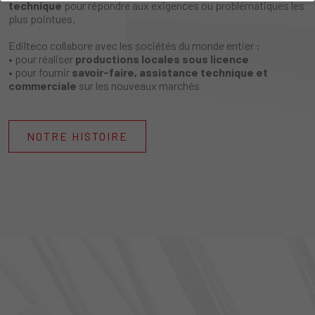
technique
pour répondre aux exigences ou problématiques les
plus pointues.
Edilteco collabore avec les sociétés du monde entier :
• pour réaliser
productions locales sous licence
• pour fournir
savoir-faire, assistance technique et
commerciale
sur les nouveaux marchés
NOTRE HISTOIRE