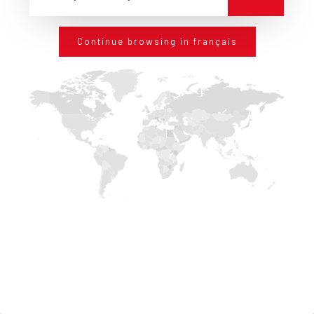
Continue browsing in français
NOTRE
HISTOIRE
Edilteco signifie produits de
construction à l’avant-garde.
Edilteco est un point de référence
en Italie et dans tout le
monde.
Toutes les technologies de produit et de production sont
brevets et know-how exclusifs.
Nous garantissons à nos clients une
assistance technique
ponctuelle.
Nous garantissons à nos clients
niveaux élevés de qualité et
performances constantes.
Nous offrons aux nos clients une
équipe commerciale et