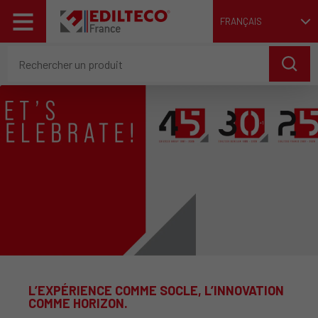
FRANÇAIS
L’EXPÉRIENCE COMME SOCLE, L’INNOVATION
COMME HORIZON.