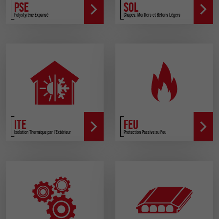
PSE
SOL
Polystyrène Expansé
Chapes, Mortiers et Bétons Légers
ITE
FEU
Isolation Thermique par l'Extérieur
Protection Passive au Feu