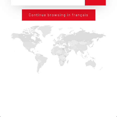
DÉTAILS
Continue browsing in français
ECAP® STC "Silicate Colour"
DÉTAILS