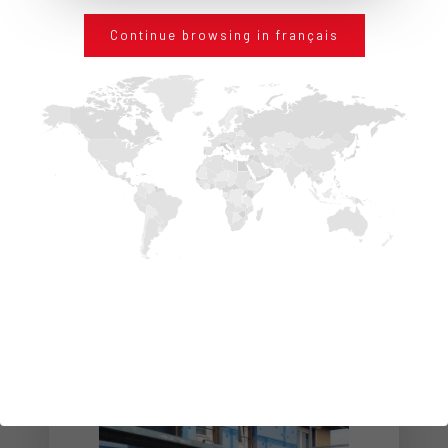
DÉTAILS
Continue browsing in français
RÉFÉRENCES