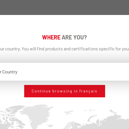
WHERE
ARE YOU?
ur country. You will find products and certifications specific for yo
RETOUR AUX NOUVELLES
r Country
Continue browsing in français