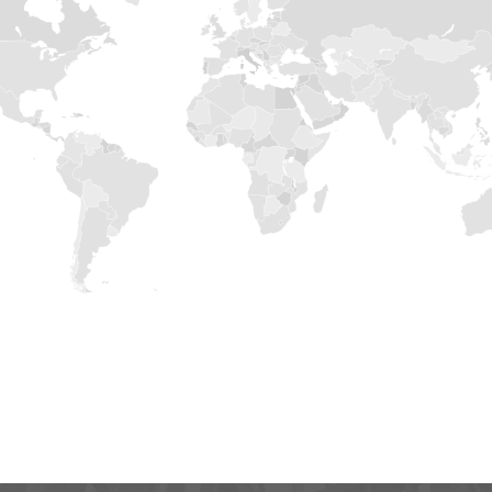
RESTEZ
CONNECTÉ
Inscrivez-vous à notre newsletter et restez à jour sur 
innovations technologiques dans le domaine de la con
J'autorise le traitement de mes données personnelles.
personnelles
Website