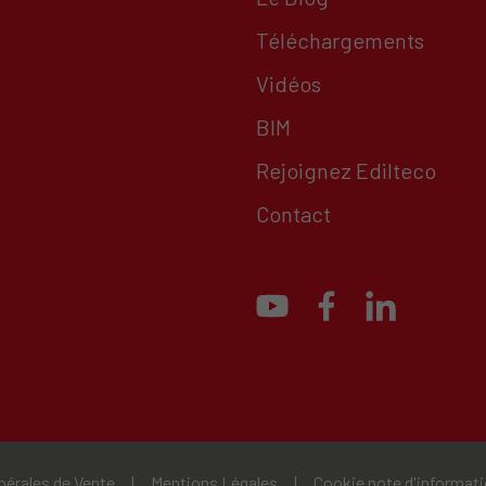
Téléchargements
Vidéos
BIM
Rejoignez Edilteco
Contact
nérales de Vente
|
Mentions Légales
|
Cookie note d'informat