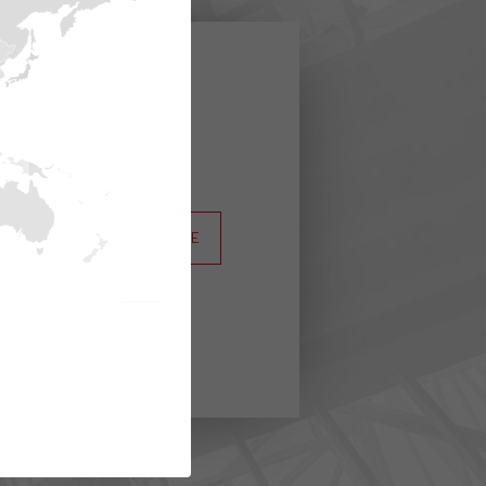
les
struction.
S'INSCRIRE
Traitement des données