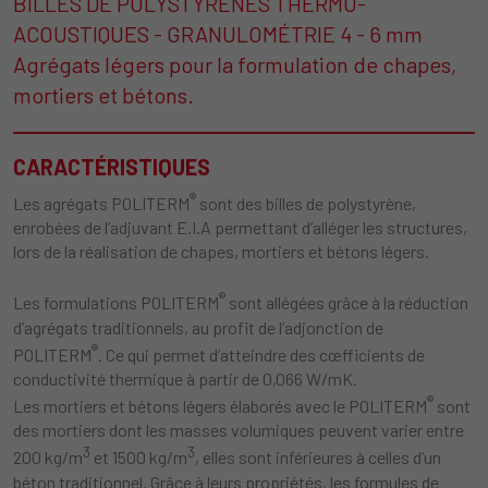
BILLES DE POLYSTYRÈNES THERMO-
ACOUSTIQUES - GRANULOMÉTRIE 4 - 6 mm
Agrégats légers pour la formulation de chapes,
mortiers et bétons.
CARACTÉRISTIQUES
®
Les agrégats POLITERM
sont des billes de polystyrène,
enrobées de l’adjuvant E.I.A permettant d’alléger les structures,
lors de la réalisation de chapes, mortiers et bétons légers.
®
Les formulations POLITERM
sont allégées grâce à la réduction
d’agrégats traditionnels, au profit de l’adjonction de
®
POLITERM
. Ce qui permet d’atteindre des cœfficients de
conductivité thermique à partir de 0,066 W/mK.
®
Les mortiers et bétons légers élaborés avec le POLITERM
sont
des mortiers dont les masses volumiques peuvent varier entre
3
3
200 kg/m
et 1500 kg/m
, elles sont inférieures à celles d’un
béton traditionnel. Grâce à leurs propriétés, les formules de