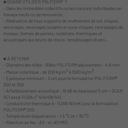
®
■ QUAND UTILISER POLITERM
?
- Dans les immeubles collectifs ou les maisons individuelles en
travaux neufs ou de rénovation.
- Réalisation de tous supports de revêtement de sol, chapes,
ravoirages, ravoirages isolants et sous-chapes, rattrapages de
niveaux, formes de pentes, isolations thermiques et
acoustiques aux bruits de chocs, remplissages divers…
■ À RETENIR
- Diamètre des billes : Billes POLITERM adjuvantées : 4-6 mm
3
3
- Masse volumique : de 200 kg/m
à 1500 kg/m
- Épaisseur minimum : 3 cm pour la formulation POLITERM®
200 et 300.
- Affaiblissement acoustique : 19 dB en épaisseur 5 cm + SCAM
SC1 essai FCBA n° 404/08/140.
- Conductivité thermique λ : 0,066 W/mK pour la formulation
POLITERM® 200.
- Température d’application : + 5 °C et + 30 °C.
- Réaction au feu : A2 - s1, d0 (M0).